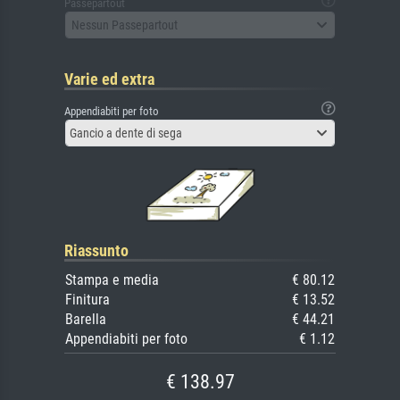
Passepartout
Nessun Passepartout
Varie ed extra
Appendiabiti per foto
Gancio a dente di sega
Riassunto
Stampa e media
€ 80.12
Finitura
€ 13.52
Barella
€ 44.21
Appendiabiti per foto
€ 1.12
€ 138.97