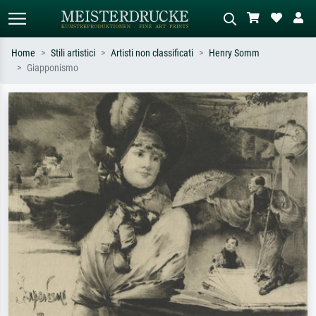
Home
Stili artistici
Artisti non classificati
Henry Somm
Giapponismo
Ricerca standard
Ricerca immagini AI
Cerca per artista, titolo o stile – es.
Descrivi la scena – es. prato verde,
Monet, Notte stellata,
astratto con molto rosso, dipinto a
Impressionismo, onda di Hokusai,
olio scuro, nudo in piedi vicino a un
nudo.
albero.