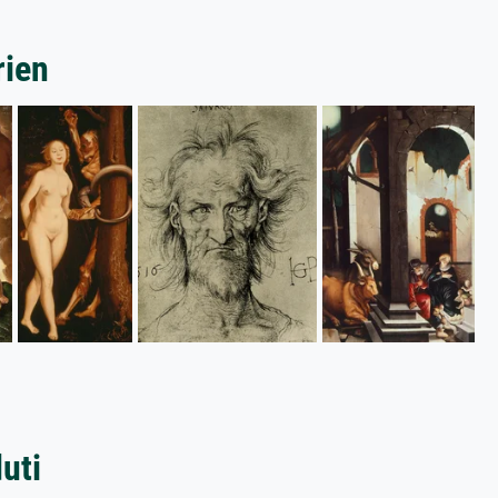
rien
duti