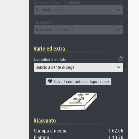
Vetro (compreso il tabellone)
Per favore scegli
Passepartout
Nessun Passepartout
Varie ed extra
Appendiabiti per foto
Gancio a dente di sega
Salva / confronta configurazione
Riassunto
Stampa e media
€ 62.06
Finitura
€ 10.76