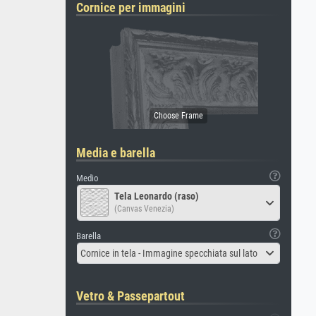
Cornice per immagini
Media e barella
Medio
Tela Leonardo (raso)
(Canvas Venezia)
Barella
Cornice in tela - Immagine specchiata sul lato
Vetro & Passepartout