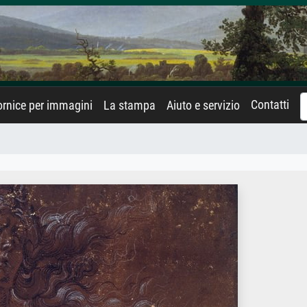
Contatti
rnice per immagini
La stampa
Aiuto e servizio