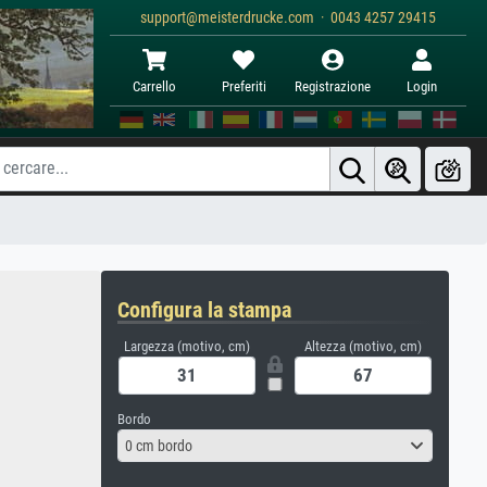
support@meisterdrucke.com · 0043 4257 29415
Carrello
Preferiti
Registrazione
Login
Configura la stampa
Largezza (motivo, cm)
Altezza (motivo, cm)
Bordo
0 cm bordo