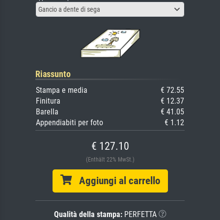
Gancio a dente di sega
Riassunto
Stampa e media
€ 72.55
Finitura
€ 12.37
Barella
€ 41.05
Appendiabiti per foto
€ 1.12
€ 127.10
(Enthält 22% MwSt.)
Aggiungi al carrello
Qualità della stampa:
PERFETTA