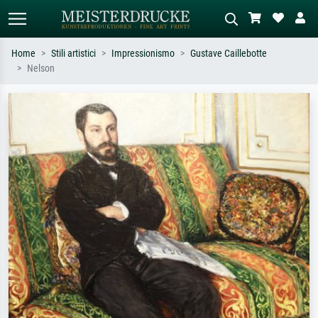
Home
Stili artistici
Impressionismo
Gustave Caillebotte
Nelson
Ricerca standard
Ricerca immagini AI
Cerca per artista, titolo o stile – es.
Descrivi la scena – es. prato verde,
Monet, Notte stellata,
astratto con molto rosso, dipinto a
Impressionismo, onda di Hokusai,
olio scuro, nudo in piedi vicino a un
nudo.
albero.