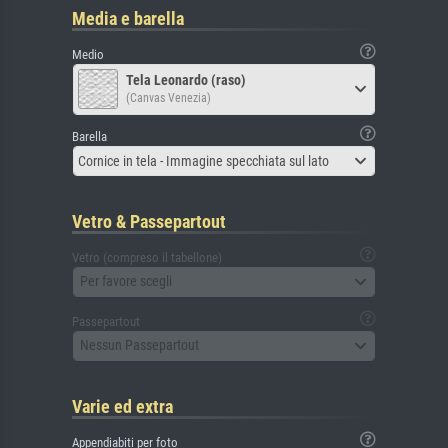
Media e barella
Medio
Tela Leonardo (raso)
(Canvas Venezia)
Barella
Cornice in tela - Immagine specchiata sul lato
Vetro & Passepartout
Vetro (compreso il tabellone)
Per favore scegli
Passepartout
Nessun Passepartout
Varie ed extra
Appendiabiti per foto