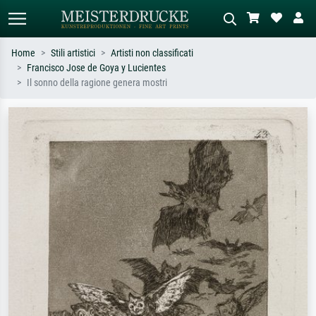
Home
Stili artistici
Artisti non classificati
Francisco Jose de Goya y Lucientes
Ricerca standard
Ricerca immagini AI
Il sonno della ragione genera mostri
Cerca per artista, titolo o stile – es.
Descrivi la scena – es. prato verde,
Monet, Notte stellata,
astratto con molto rosso, dipinto a
Impressionismo, onda di Hokusai,
olio scuro, nudo in piedi vicino a un
nudo.
albero.