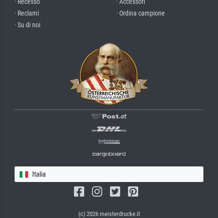
· Recesso
· Accessori
· Reclami
· Ordina campione
· Su di noi
Italia
(c) 2026 meisterdrucke.it