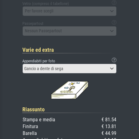
Vetro (compreso il tabellone)
Per favore scegli
Passepartout
Nessun Passepartout
Varie ed extra
Appendiabiti per foto
Gancio a dente di sega
Riassunto
Stampa e media
€ 81.54
Finitura
€ 13.81
Barella
€ 44.99