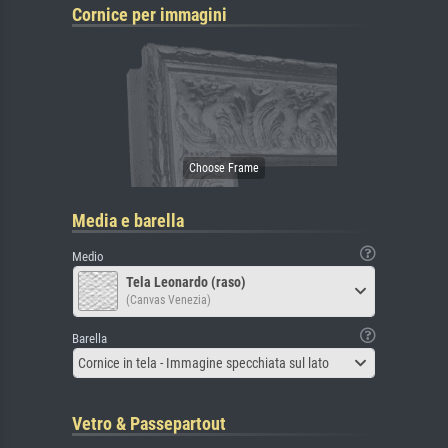
Cornice per immagini
Media e barella
Medio
Tela Leonardo (raso)
(Canvas Venezia)
Barella
Cornice in tela - Immagine specchiata sul lato
Vetro & Passepartout