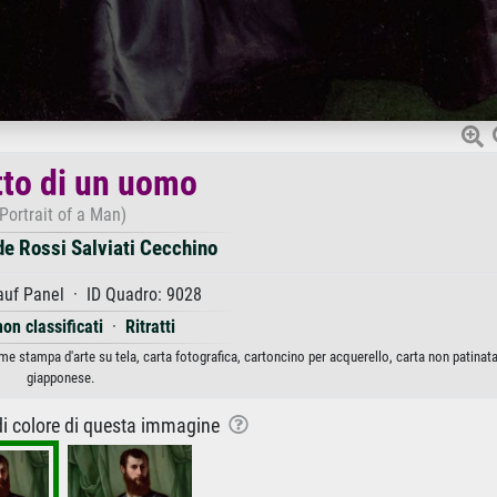
tto di un uomo
(Portrait of a Man)
e Rossi Salviati Cecchino
auf Panel · ID Quadro: 9028
non classificati
·
Ritratti
e stampa d'arte su tela, carta fotografica, cartoncino per acquerello, carta non patinata
giapponese.
 di colore di questa immagine