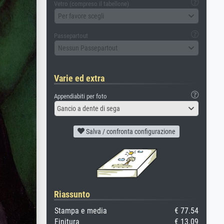
Vetro (compreso il tabellone)
Per favore scegli
Passepartout
Nessun Passepartout
Varie ed extra
Appendiabiti per foto
Gancio a dente di sega
Salva / confronta configurazione
Riassunto
Stampa e media
€ 77.54
Finitura
€ 13.09