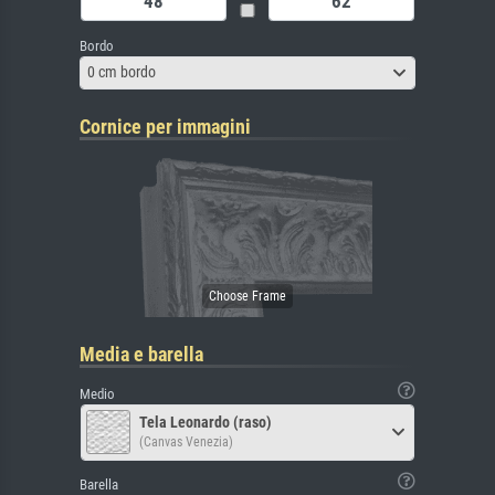
Bordo
0 cm bordo
Cornice per immagini
Media e barella
Medio
Tela Leonardo (raso)
(Canvas Venezia)
Barella