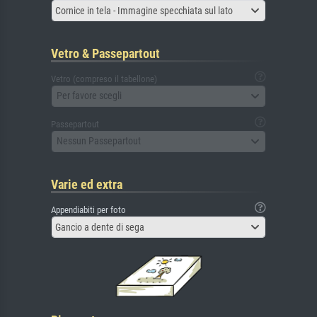
Cornice in tela - Immagine specchiata sul lato
Vetro & Passepartout
Vetro (compreso il tabellone)
Per favore scegli
Passepartout
Nessun Passepartout
Varie ed extra
Appendiabiti per foto
Gancio a dente di sega