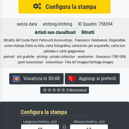
Configura la stampa
senza data · etching/etching · ID Quadro: 758394
Artisti non classificati
·
Ritratti
Ritratto del Conte Pyotr Petrovich Konovnitsyn · Francesco Vendramini. Disponibile
come stampa d'arte su tela, carta fotografica, cartoncino per acquerello, carta non
patinata o carta giapponese.
portrait ·
arti grafiche ·
etching ·
private collection ·
vendramini ·
francesco 1780-1856
·
pyotr konovnitsyn ·
konovnitsyn
· Fine Art Images/Heritage Images
Visualizza in 3D/AR
Aggiungi ai preferiti
0 Recensioni
Configura la stampa
Largezza (motivo, cm)
Altezza (motivo, cm)