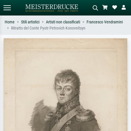
Home
Stili artistici
Artisti non classificati
Francesco Vendramini
Ritratto del Conte Pyotr Petrovich Konovnitsyn
Ricerca standard
Ricerca immagini AI
Cerca per artista, titolo o stile – es.
Descrivi la scena – es. prato verde,
Monet, Notte stellata,
astratto con molto rosso, dipinto a
Impressionismo, onda di Hokusai,
olio scuro, nudo in piedi vicino a un
nudo.
albero.