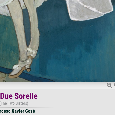
 Due Sorelle
(The Two Sisters)
ncesc Xavier Gosé