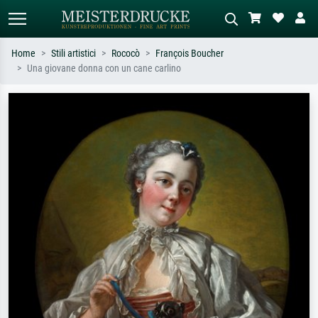
Home
Stili artistici
Rococò
François Boucher
Una giovane donna con un cane carlino
Ricerca standard
Ricerca immagini AI
Cerca per artista, titolo o stile – es.
Descrivi la scena – es. prato verde,
Monet, Notte stellata,
astratto con molto rosso, dipinto a
Impressionismo, onda di Hokusai,
olio scuro, nudo in piedi vicino a un
nudo.
albero.