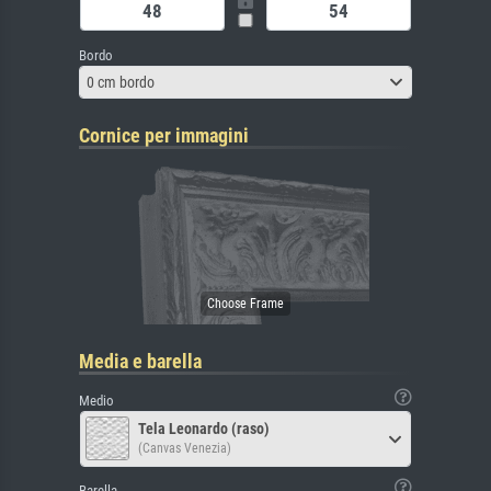
Bordo
0 cm bordo
Cornice per immagini
Media e barella
Medio
Tela Leonardo (raso)
(Canvas Venezia)
Barella