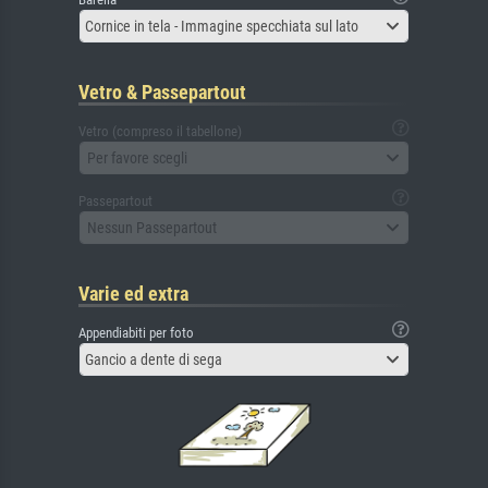
Cornice in tela - Immagine specchiata sul lato
Vetro & Passepartout
Vetro (compreso il tabellone)
Per favore scegli
Passepartout
Nessun Passepartout
Varie ed extra
Appendiabiti per foto
Gancio a dente di sega