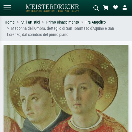
Home
Stili artistici
Primo Rinascimento
Fra Angelico
Madonna dell'Ombra, dettaglio di San Tommaso d'Aquino e San
Ricerca standard
Ricerca immagini AI
Lorenzo, dal corridoio del primo piano
Cerca per artista, titolo o stile – es.
Descrivi la scena – es. prato verde,
Monet, Notte stellata,
astratto con molto rosso, dipinto a
Impressionismo, onda di Hokusai,
olio scuro, nudo in piedi vicino a un
nudo.
albero.