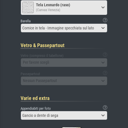
Tela Leonardo (raso)
(Canvas Venezia)
Barella
Cornice in tela - Immagine specchiata sul lato
Vetro & Passepartout
Vetro (compreso il tabellone)
Per favore scegli
Passepartout
Nessun Passepartout
Varie ed extra
Appendiabiti per foto
Gancio a dente di sega