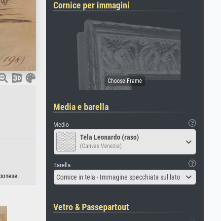
Cornice per immagini
Media e barella
Medio
Tela Leonardo (raso)
(Canvas Venezia)
Barella
pponese.
Cornice in tela - Immagine specchiata sul lato
Vetro & Passepartout