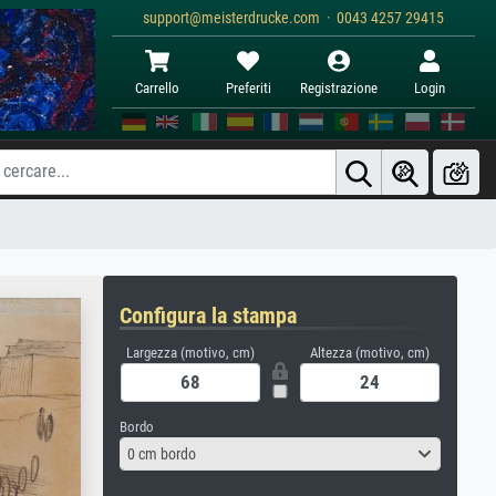
support@meisterdrucke.com · 0043 4257 29415
Carrello
Preferiti
Registrazione
Login
Configura la stampa
Largezza (motivo, cm)
Altezza (motivo, cm)
Bordo
0 cm bordo