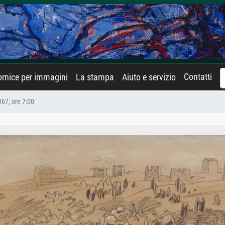
Contatti
rnice per immagini
La stampa
Aiuto e servizio
867, ore 7:00