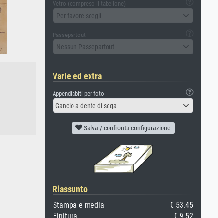
Vetro (compreso il tabellone)
Per favore scegli
Passepartout
Nessun Passepartout
Varie ed extra
Appendiabiti per foto
Gancio a dente di sega
Salva / confronta configurazione
Riassunto
Stampa e media
€ 53.45
Finitura
€ 9.52