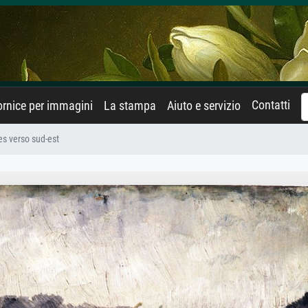
Contatti
rnice per immagini
La stampa
Aiuto e servizio
es verso sud-est