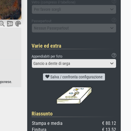
Vetro (compreso il tabellone)
Per favore scegli
Passepartout
Nessun Passepartout
Varie ed extra
Appendiabiti per foto
Gancio a dente di sega
Salva / confronta configurazione
pponese.
Riassunto
Stampa e media
€ 80.12
Finitura
€ 13.52