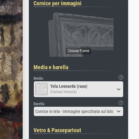
Cornice per immagini
Media e barella
Medio
Tela Leonardo (raso)
(Canvas Venezia)
Barella
Cornice in tela - Immagine specchiata sul lato
Vetro & Passepartout