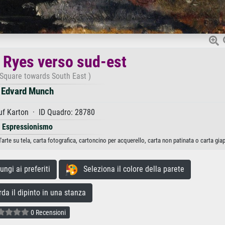
f Ryes verso sud-est
 Square towards South East )
Edvard Munch
uf Karton · ID Quadro: 28780
Espressionismo
rte su tela, carta fotografica, cartoncino per acquerello, carta non patinata o carta gia
gi ai preferiti
Seleziona il colore della parete
a il dipinto in una stanza
0 Recensioni