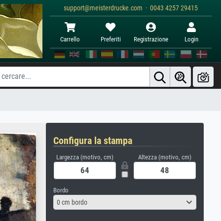
support@meisterdrucke.com · 0043 4257 29415
Carrello
Preferiti
Registrazione
Login
Configura la stampa
Largezza (motivo, cm)
Altezza (motivo, cm)
Bordo
0 cm bordo