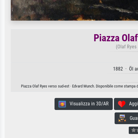
Piazza Ola
(Olaf Ryes
1882 · Öl a
Piazza Olaf Ryes verso sud-est · Edvard Munch. Disponibile come stampa d'a
Visualizza in 3D/AR
Aggiun
Guard