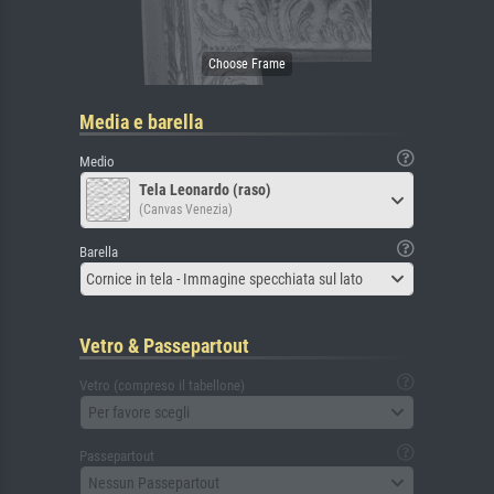
Media e barella
Medio
Tela Leonardo (raso)
(Canvas Venezia)
Barella
Cornice in tela - Immagine specchiata sul lato
Vetro & Passepartout
Vetro (compreso il tabellone)
Per favore scegli
Passepartout
Nessun Passepartout