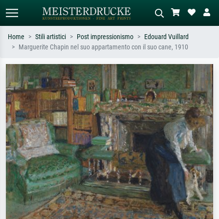
Home
Stili artistici
Post impressionismo
Edouard Vuillard
Marguerite Chapin nel suo appartamento con il suo cane, 1910
Ricerca standard
Ricerca immagini AI
Cerca per artista, titolo o stile – es.
Descrivi la scena – es. prato verde,
Monet, Notte stellata,
astratto con molto rosso, dipinto a
Impressionismo, onda di Hokusai,
olio scuro, nudo in piedi vicino a un
nudo.
albero.