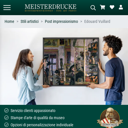
Home
Stili artistici
Post impressionismo
Edouard Vuillard
Ricerca standard
Ricerca immagini AI
Cerca per artista, titolo o stile – es.
Descrivi la scena – es. prato verde,
Monet, Notte stellata,
astratto con molto rosso, dipinto a
Impressionismo, onda di Hokusai,
olio scuro, nudo in piedi vicino a un
nudo.
albero.
Servizio clienti appassionato
Stampe d'arte di qualità da museo
Opzioni di personalizzazione individuale