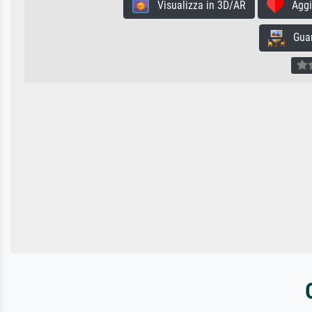
Visualizza in 3D/AR
Aggiun
Guard