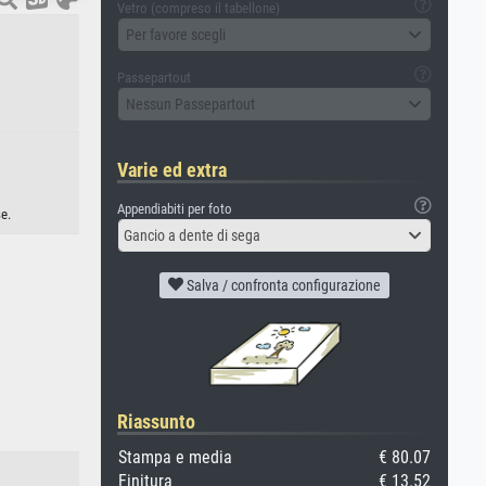
Vetro (compreso il tabellone)
Per favore scegli
Passepartout
Nessun Passepartout
Varie ed extra
Appendiabiti per foto
e.
Gancio a dente di sega
Salva / confronta configurazione
Riassunto
Stampa e media
€ 80.07
Finitura
€ 13.52