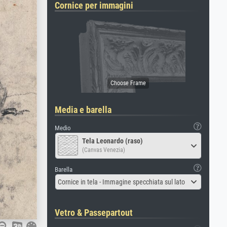
Cornice per immagini
Media e barella
Medio
Tela Leonardo (raso)
(Canvas Venezia)
Barella
Cornice in tela - Immagine specchiata sul lato
Vetro & Passepartout