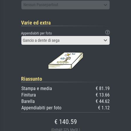
Nessun Passepartout
Varie ed extra
Appendiabiti per foto
Gancio a dente di sega
Riassunto
Stampa e media
€ 81.19
Finitura
€ 13.66
Barella
€ 44.62
Appendiabiti per foto
€ 1.12
€ 140.59
(Enthält 22% MwSt.)