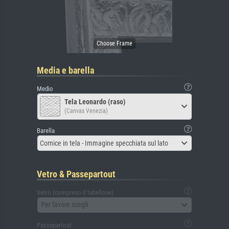
Media e barella
Medio
Tela Leonardo (raso)
(Canvas Venezia)
Barella
Cornice in tela - Immagine specchiata sul lato
Vetro & Passepartout
Vetro (compreso il tabellone)
Per favore scegli
Passepartout