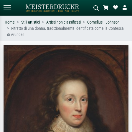
Home
Stili artistici
Artisti non classificati
Cornelius I Johnson
Ritratto di una donna, tradizionalmente identificata come la Contessa
Ricerca standard
Ricerca immagini AI
di Arundel
Cerca per artista, titolo o stile – es.
Descrivi la scena – es. prato verde,
Monet, Notte stellata,
astratto con molto rosso, dipinto a
Impressionismo, onda di Hokusai,
olio scuro, nudo in piedi vicino a un
nudo.
albero.