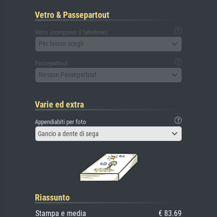
Vetro & Passepartout
Vetro (compreso il tabellone)
Per favore scegli
Passepartout
Nessun Passepartout
Varie ed extra
Appendiabiti per foto
Gancio a dente di sega
Riassunto
Stampa e media
€ 83.69