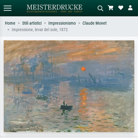
Home
Stili artistici
Impressionismo
Claude Monet
Impressione, levar del sole, 1872
Ricerca standard
Ricerca immagini AI
Cerca per artista, titolo o stile – es.
Descrivi la scena – es. prato verde,
Monet, Notte stellata,
astratto con molto rosso, dipinto a
Impressionismo, onda di Hokusai,
olio scuro, nudo in piedi vicino a un
nudo.
albero.