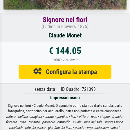
Signore nei fiori
(Ladies in Flowers, 1875)
Claude Monet
€ 144.05
Enthält 22% MwSt.
Configura la stampa
senza data · ID Quadro: 721393
Impressionismo
Signore nei fiori · Claude Monet. Disponibile come stampa d'arte su tela, carta
fotografica, cartoncino per acquerello, carta non patinata o carta giapponese.
natura ·
collina ·
stagioni ·
estate ·
giardino ·
fiori ·
pittura ·
luce ·
stagno ·
francia ·
fiorente ·
rose ·
tonalità ·
parasole ·
ombrello ·
aiuola ·
luce del sole ·
impressione ·
rosebush ·
lato del paese ·
giardino del fiore ·
poesia ·
impressionism ·
alberi ·