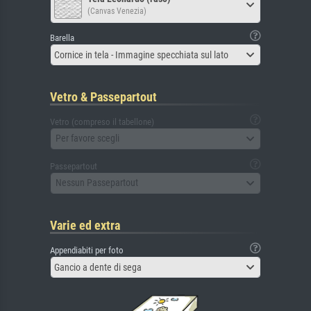
(Canvas Venezia)
Barella
Cornice in tela - Immagine specchiata sul lato
Vetro & Passepartout
Vetro (compreso il tabellone)
Per favore scegli
Passepartout
Nessun Passepartout
Varie ed extra
Appendiabiti per foto
Gancio a dente di sega