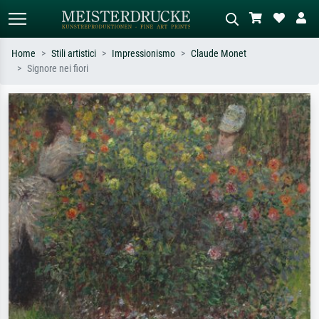
Home
Stili artistici
Impressionismo
Claude Monet
Signore nei fiori
Ricerca standard
Ricerca immagini AI
Cerca per artista, titolo o stile – es.
Descrivi la scena – es. prato verde,
Monet, Notte stellata,
astratto con molto rosso, dipinto a
Impressionismo, onda di Hokusai,
olio scuro, nudo in piedi vicino a un
nudo.
albero.