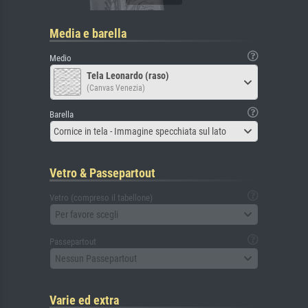
Media e barella
Medio
Tela Leonardo (raso)
(Canvas Venezia)
Barella
Cornice in tela - Immagine specchiata sul lato
Vetro & Passepartout
Vetro (compreso il tabellone)
Per favore scegli
Passepartout
Nessun Passepartout
Varie ed extra