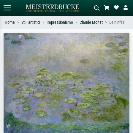
Home
Stili artistici
Impressionismo
Claude Monet
Le ninfee
Ricerca standard
Ricerca immagini AI
Cerca per artista, titolo o stile – es.
Descrivi la scena – es. prato verde,
Monet, Notte stellata,
astratto con molto rosso, dipinto a
Impressionismo, onda di Hokusai,
olio scuro, nudo in piedi vicino a un
nudo.
albero.