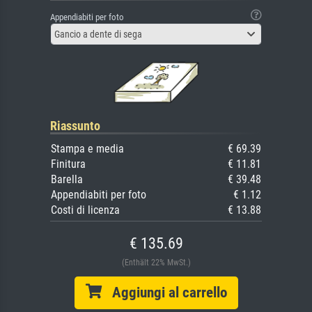
Appendiabiti per foto
Gancio a dente di sega
Riassunto
Stampa e media
€ 69.39
Finitura
€ 11.81
Barella
€ 39.48
Appendiabiti per foto
€ 1.12
Costi di licenza
€ 13.88
€ 135.69
(Enthält 22% MwSt.)
Aggiungi al carrello