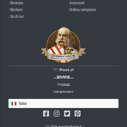
· Recesso
· Accessori
· Reclami
· Ordina campione
· Su di noi
Italia
(c) 2026 meisterdrucke.it