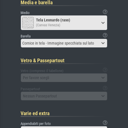
Media e barella
Medio
Tela Leonardo (raso)
(Canvas Venezia)
Barella
Cornice in tela - Immagine specchiata sul lato
Vetro & Passepartout
Vetro (compreso il tabellone)
Per favore scegli
Passepartout
Nessun Passepartout
Varie ed extra
Appendiabiti per foto