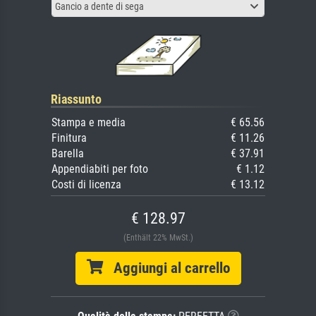
Gancio a dente di sega
Riassunto
Stampa e media
€ 65.56
Finitura
€ 11.26
Barella
€ 37.91
Appendiabiti per foto
€ 1.12
Costi di licenza
€ 13.12
€ 128.97
(Enthält 22% MwSt.)
Aggiungi al carrello