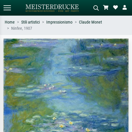
Home
Stili artistici
Impressionismo
Claude Monet
Ninfee, 1907
Ricerca standard
Ricerca immagini AI
Cerca per artista, titolo o stile – es.
Descrivi la scena – es. prato verde,
Monet, Notte stellata,
astratto con molto rosso, dipinto a
Impressionismo, onda di Hokusai,
olio scuro, nudo in piedi vicino a un
nudo.
albero.