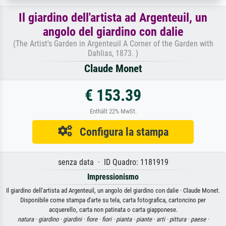
Il giardino dell'artista ad Argenteuil, un
angolo del giardino con dalie
(The Artist's Garden in Argenteuil A Corner of the Garden with
Dahlias, 1873. )
Claude Monet
€ 153.39
Enthält 22% MwSt.
Configura la stampa
senza data · ID Quadro: 1181919
Impressionismo
Il giardino dell'artista ad Argenteuil, un angolo del giardino con dalie · Claude Monet.
Disponibile come stampa d'arte su tela, carta fotografica, cartoncino per
acquerello, carta non patinata o carta giapponese.
natura ·
giardino ·
giardini ·
fiore ·
fiori ·
pianta ·
piante ·
arti ·
pittura ·
paese ·