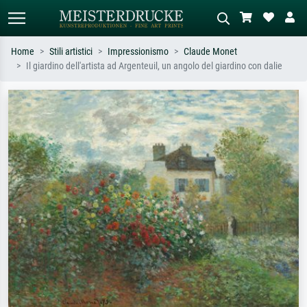
Home
Stili artistici
Impressionismo
Claude Monet
Il giardino dell'artista ad Argenteuil, un angolo del giardino con dalie
Ricerca standard
Ricerca immagini AI
Cerca per artista, titolo o stile – es.
Descrivi la scena – es. prato verde,
Monet, Notte stellata,
astratto con molto rosso, dipinto a
Impressionismo, onda di Hokusai,
olio scuro, nudo in piedi vicino a un
nudo.
albero.