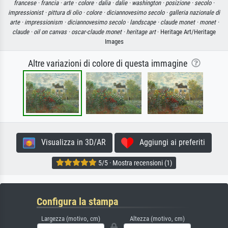
francese ·
francia ·
arte ·
colore ·
dalia ·
dalie ·
washington ·
posizione ·
secolo ·
impressionist ·
pittura di olio ·
colore ·
diciannovesimo secolo ·
galleria nazionale di
arte ·
impressionism ·
diciannovesimo secolo ·
landscape ·
claude monet ·
monet ·
claude ·
oil on canvas ·
oscar-claude monet ·
heritage art
· Heritage Art/Heritage
Images
Altre variazioni di colore di questa immagine
Visualizza in 3D/AR
Aggiungi ai preferiti
5/5 · Mostra recensioni (1)
Configura la stampa
Largezza (motivo, cm)
Altezza (motivo, cm)