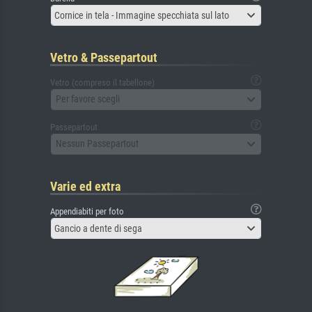
Cornice in tela - Immagine specchiata sul lato
Vetro & Passepartout
Vetro (compreso il tabellone)
Per favore scegli
Passepartout
Nessun Passepartout
Varie ed extra
Appendiabiti per foto
Gancio a dente di sega