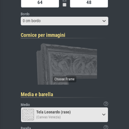
Bordo
0 cm bordo
Cornice per immagini
Media e barella
Medio
Tela Leonardo (raso)
(Canvas Venezia)
Barella