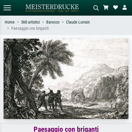
Home
Stili artistici
Barocco
Claude Lorrain
Paesaggio con briganti
Ricerca standard
Ricerca immagini AI
Cerca per artista, titolo o stile – es.
Descrivi la scena – es. prato verde,
Monet, Notte stellata,
astratto con molto rosso, dipinto a
Impressionismo, onda di Hokusai,
olio scuro, nudo in piedi vicino a un
nudo.
albero.
Paesaggio con briganti