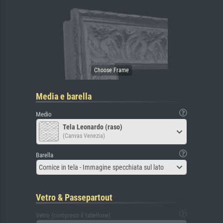
Media e barella
Medio
Tela Leonardo (raso)
(Canvas Venezia)
Barella
Cornice in tela - Immagine specchiata sul lato
Vetro & Passepartout
Vetro (compreso il tabellone)