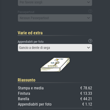
Per favore scegli
Passepartout
Nessun Passepartout
Varie ed extra
Appendiabiti per foto
Gancio a dente di sega
Riassunto
Stampa e media
€ 78.62
Finitura
€ 13.33
Barella
€ 44.21
Appendiabiti per foto
€ 1.12