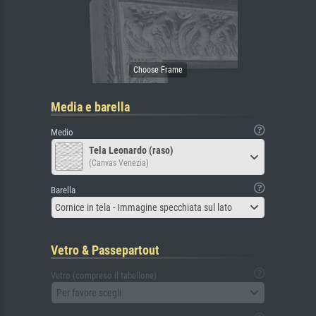
Media e barella
Medio
Tela Leonardo (raso)
(Canvas Venezia)
Barella
Cornice in tela - Immagine specchiata sul lato
Vetro & Passepartout
Vetro (compreso il tabellone)
Per favore scegli