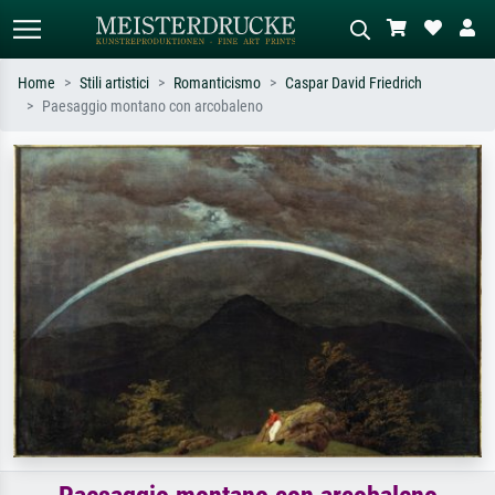
Home
Stili artistici
Romanticismo
Caspar David Friedrich
Paesaggio montano con arcobaleno
Ricerca standard
Ricerca immagini AI
Cerca per artista, titolo o stile – es.
Descrivi la scena – es. prato verde,
Monet, Notte stellata,
astratto con molto rosso, dipinto a
Impressionismo, onda di Hokusai,
olio scuro, nudo in piedi vicino a un
nudo.
albero.