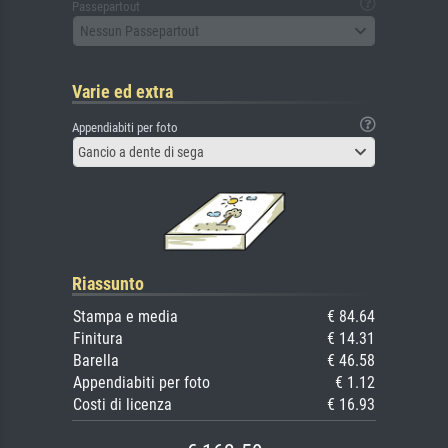
Passepartout
Nessun Passepartout
Varie ed extra
Appendiabiti per foto
Gancio a dente di sega
Riassunto
Stampa e media
€ 84.64
Finitura
€ 14.31
Barella
€ 46.58
Appendiabiti per foto
€ 1.12
Costi di licenza
€ 16.93