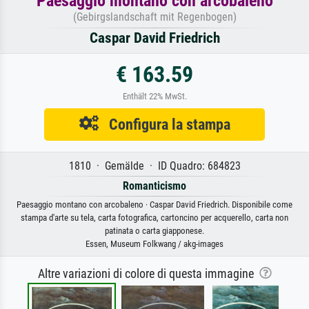
Paesaggio montano con arcobaleno
(Gebirgslandschaft mit Regenbogen)
Caspar David Friedrich
€ 163.59
Enthält 22% MwSt.
Configura la stampa
1810 · Gemälde · ID Quadro: 684823
Romanticismo
Paesaggio montano con arcobaleno · Caspar David Friedrich. Disponibile come
stampa d'arte su tela, carta fotografica, cartoncino per acquerello, carta non
patinata o carta giapponese.
Essen, Museum Folkwang / akg-images
Altre variazioni di colore di questa immagine