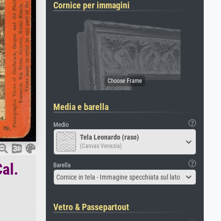
Cornice per immagini
Media e barella
Medio
Tela Leonardo (raso)
(Canvas Venezia)
al.
Barella
Cornice in tela - Immagine specchiata sul lato
Vetro & Passepartout