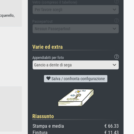
Vetro (compreso il tabellone)
Per favore scegli
cquerello,
Passepartout
Nessun Passepartout
Varie ed extra
Appendiabiti per foto
Gancio a dente di sega
Salva / confronta configurazione
Riassunto
Stampa e media
€ 66.33
Finitura
€ 11.43