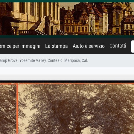
Contatti
rnice per immagini
La stampa
Aiuto e servizio
mp Grove, Yosemite Valley, Contea di Mariposa, Cal.