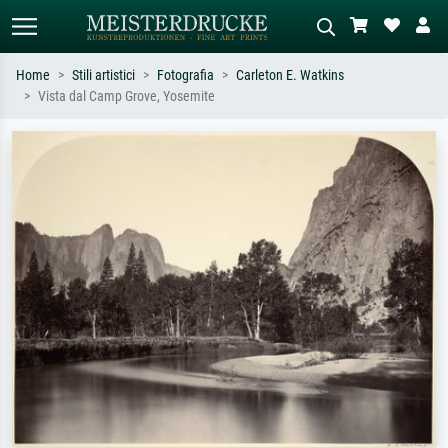
Home
Stili artistici
Fotografia
Carleton E. Watkins
Vista dal Camp Grove, Yosemite
Ricerca standard
Ricerca immagini AI
Cerca per artista, titolo o stile – es.
Descrivi la scena – es. prato verde,
Monet, Notte stellata,
astratto con molto rosso, dipinto a
Impressionismo, onda di Hokusai,
olio scuro, nudo in piedi vicino a un
nudo.
albero.