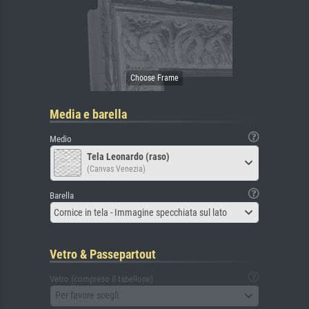
Media e barella
Medio
Tela Leonardo (raso)
(Canvas Venezia)
Barella
Cornice in tela - Immagine specchiata sul lato
Vetro & Passepartout
Vetro (compreso il tabellone)
Per favore scegli