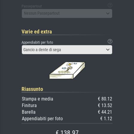
Passepartout
Nessun Passepartout
Varie ed extra
Appendiabiti per foto
Gancio a dente di sega
Riassunto
Stampa e media
€ 80.12
Finitura
€ 13.52
Barella
€ 44.21
Appendiabiti per foto
€ 1.12
€ 138.97