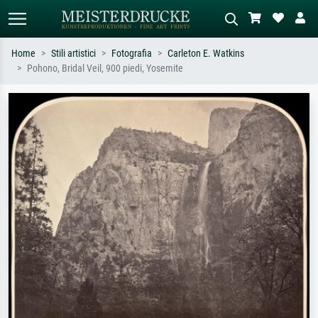
Home
Stili artistici
Fotografia
Carleton E. Watkins
Pohono, Bridal Veil, 900 piedi, Yosemite
Ricerca standard
Ricerca immagini AI
Cerca per artista, titolo o stile – es.
Descrivi la scena – es. prato verde,
Monet, Notte stellata,
astratto con molto rosso, dipinto a
Impressionismo, onda di Hokusai,
olio scuro, nudo in piedi vicino a un
nudo.
albero.