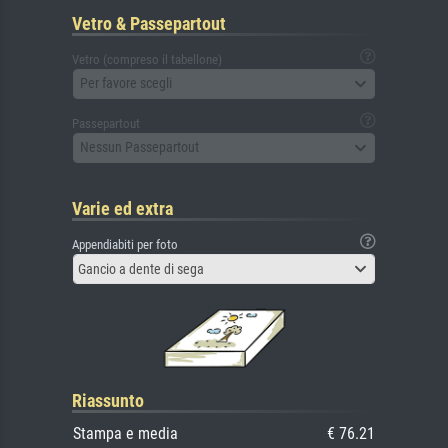
Vetro & Passepartout
Vetro (compreso il tabellone)
Per favore scegli
Passepartout
Nessun Passepartout
Varie ed extra
Appendiabiti per foto
Gancio a dente di sega
Riassunto
Stampa e media
€ 76.21