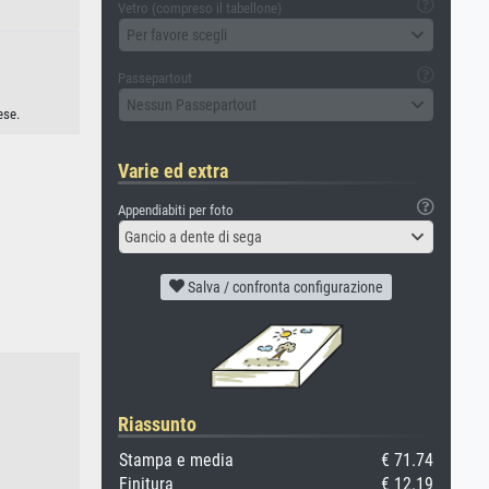
Vetro (compreso il tabellone)
Per favore scegli
Passepartout
Nessun Passepartout
ese.
Varie ed extra
Appendiabiti per foto
Gancio a dente di sega
Salva / confronta configurazione
Riassunto
Stampa e media
€ 71.74
Finitura
€ 12.19