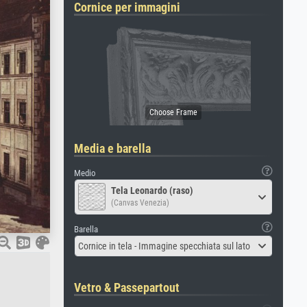
Cornice per immagini
Media e barella
Medio
Tela Leonardo (raso)
(Canvas Venezia)
Barella
Cornice in tela - Immagine specchiata sul lato
Vetro & Passepartout