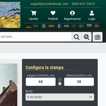
support@meisterdrucke.com · 0043 4257 29415
Carrello
Preferiti
Registrazione
Login
Configura la stampa
Largezza (motivo, cm)
Altezza (motivo, cm)
Bordo
0 cm bordo