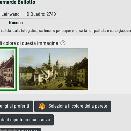
ernardo Bellotto
f Leinwand · ID Quadro: 27401
Rococò
 su tela, carta fotografica, cartoncino per acquerello, carta non patinata o carta giappon
 di colore di questa immagine
gi ai preferiti
Seleziona il colore della parete
a il dipinto in una stanza