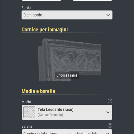
Bordo
0 cm bordo
Cornice per immagini
Media e barella
Medio
Tela Leonardo (raso)
(Canvas Venezia)
Barella
Cornice in tela - Immagine specchiata sul lato