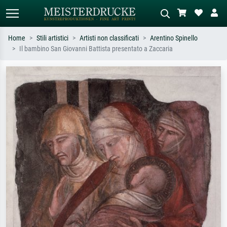
Home
Stili artistici
Artisti non classificati
Arentino Spinello
Il bambino San Giovanni Battista presentato a Zaccaria
Ricerca standard
Ricerca immagini AI
Cerca per artista, titolo o stile – es.
Descrivi la scena – es. prato verde,
Monet, Notte stellata,
astratto con molto rosso, dipinto a
Impressionismo, onda di Hokusai,
olio scuro, nudo in piedi vicino a un
nudo.
albero.