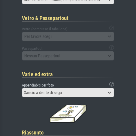
Vetro & Passepartout
Vetro (compreso il tabellone)
Per favore scegli
Passepartout
Nessun Passepartout
Varie ed extra
Appendiabiti per foto
Gancio a dente di sega
Riassunto