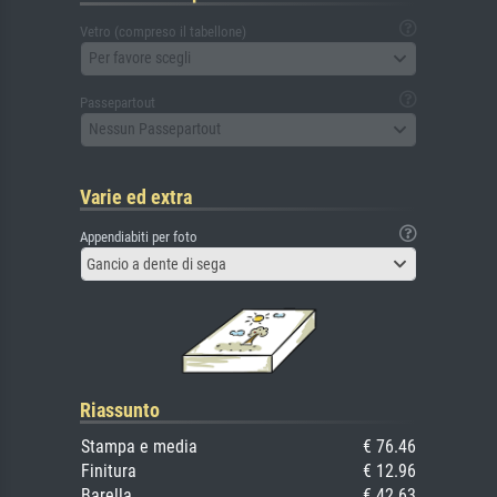
Vetro (compreso il tabellone)
Per favore scegli
Passepartout
Nessun Passepartout
Varie ed extra
Appendiabiti per foto
Gancio a dente di sega
Riassunto
Stampa e media
€ 76.46
Finitura
€ 12.96
Barella
€ 42.63