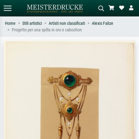
Home
Stili artistici
Artisti non classificati
Alexis Falize
Progetto per una spilla in oro e cabochon
Ricerca standard
Ricerca immagini AI
Cerca per artista, titolo o stile – es.
Descrivi la scena – es. prato verde,
Monet, Notte stellata,
astratto con molto rosso, dipinto a
Impressionismo, onda di Hokusai,
olio scuro, nudo in piedi vicino a un
nudo.
albero.