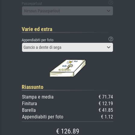
Passepartout
Nessun Passepartout
Varie ed extra
Appendiabiti per foto
Gancio a dente di sega
Riassunto
Stampa e media
€ 71.74
Finitura
€ 12.19
Barella
€ 41.85
Appendiabiti per foto
€ 1.12
€ 126.89