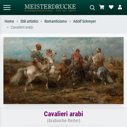
Home
Stili artistici
Romanticismo
Adolf Schreyer
Cavalieri arabi
Ricerca standard
Ricerca immagini AI
Cerca per artista, titolo o stile – es.
Descrivi la scena – es. prato verde,
Monet, Notte stellata,
astratto con molto rosso, dipinto a
Impressionismo, onda di Hokusai,
olio scuro, nudo in piedi vicino a un
nudo.
albero.
Cavalieri arabi
(Arabische Reiter)