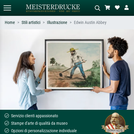
Home
Stili artistici
Illustrazione
Edwin Austin Abbey
Ricerca standard
Ricerca immagini AI
Cerca per artista, titolo o stile – es.
Descrivi la scena – es. prato verde,
Monet, Notte stellata,
astratto con molto rosso, dipinto a
Impressionismo, onda di Hokusai,
olio scuro, nudo in piedi vicino a un
nudo.
albero.
Servizio clienti appassionato
Stampe d'arte di qualità da museo
Opzioni di personalizzazione individuale