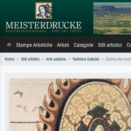
Stampe Artistiche
Artisti
Categorie
Stili artistici
Co
Home
Stili artistici
Arte asiatica
Yashima Gakutei
Donna che suon