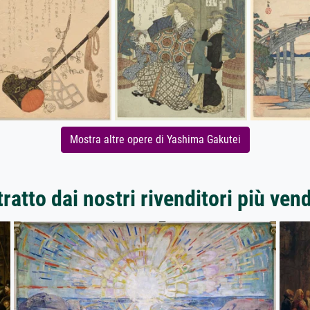
Mostra altre opere di Yashima Gakutei
ratto dai nostri rivenditori più ven