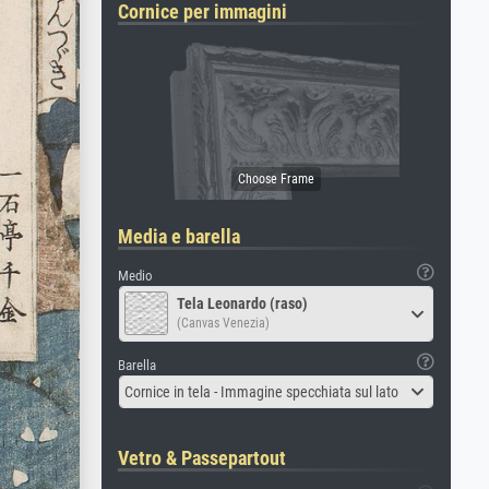
Cornice per immagini
Media e barella
Medio
Tela Leonardo (raso)
(Canvas Venezia)
Barella
Cornice in tela - Immagine specchiata sul lato
Vetro & Passepartout