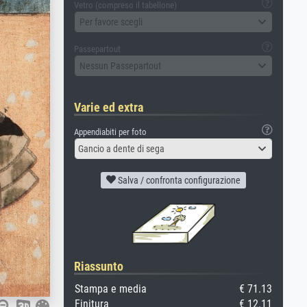
Vetro (compreso il tabellone)
Per favore scegli
Passepartout
Nessun Passepartout
Varie ed extra
Appendiabiti per foto
Gancio a dente di sega
Salva / confronta configurazione
Riassunto
Stampa e media
€ 71.13
Finitura
€ 12.11