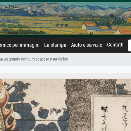
Contatti
rnice per immagini
La stampa
Aiuto e servizio
a un grande tamburo sospeso (tsuridaiko)