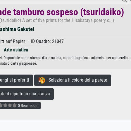
de tamburo sospeso (tsuridaiko)
ridaiko) A set of five prints for the Hisakataya poetry c...)
ashima Gakutei
tt auf Papier · ID Quadro: 21047
Arte asiatica
Disponibile come stampa d'arte su tela, carta fotografica, cartoncino per acquerello, 
inata o carta giapponese.
gi ai preferiti
Seleziona il colore della parete
a il dipinto in una stanza
0 Recensioni