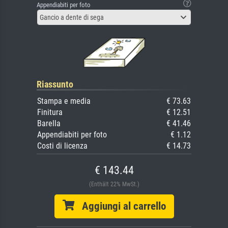
Appendiabiti per foto
Gancio a dente di sega
Riassunto
Stampa e media
€ 73.63
Finitura
€ 12.51
Barella
€ 41.46
Appendiabiti per foto
€ 1.12
Costi di licenza
€ 14.73
€ 143.44
(Enthält 22% MwSt.)
Aggiungi al carrello