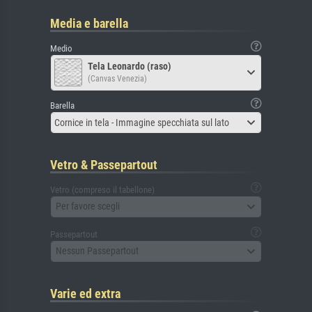
Media e barella
Medio
Tela Leonardo (raso)
(Canvas Venezia)
Barella
Cornice in tela - Immagine specchiata sul lato
Vetro & Passepartout
Vetro (compreso il tabellone)
Per favore scegli
Passepartout
Nessun Passepartout
Varie ed extra