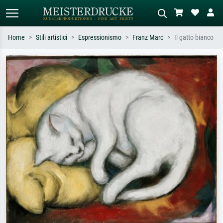
Home
Stili artistici
Espressionismo
Franz Marc
Il gatto bianco
Ricerca standard
Ricerca immagini AI
Cerca per artista, titolo o stile – es.
Descrivi la scena – es. prato verde,
Monet, Notte stellata,
astratto con molto rosso, dipinto a
Impressionismo, onda di Hokusai,
olio scuro, nudo in piedi vicino a un
nudo.
albero.