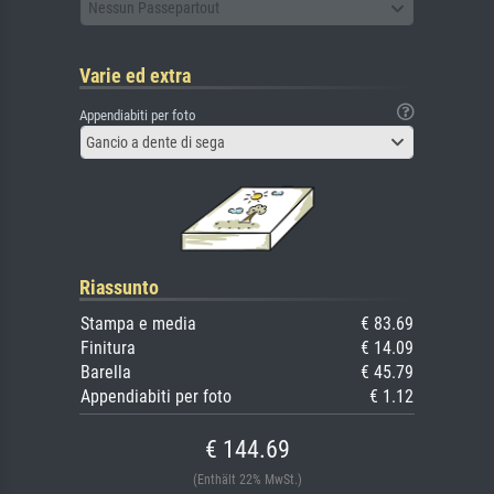
Nessun Passepartout
Varie ed extra
Appendiabiti per foto
Gancio a dente di sega
Riassunto
Stampa e media
€ 83.69
Finitura
€ 14.09
Barella
€ 45.79
Appendiabiti per foto
€ 1.12
€ 144.69
(Enthält 22% MwSt.)