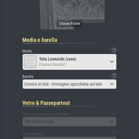
Media e barella
Medio
Tela Leonardo (raso)
(Canvas Venezia)
Barella
Cornice in tela - Immagine specchiata sul lato
Vetro & Passepartout
Vetro (compreso il tabellone)
Per favore scegli
Passepartout