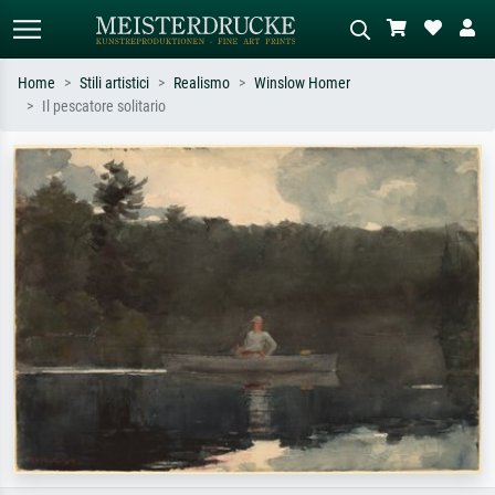
Home
Stili artistici
Realismo
Winslow Homer
Il pescatore solitario
Ricerca standard
Ricerca immagini AI
Cerca per artista, titolo o stile – es.
Descrivi la scena – es. prato verde,
Monet, Notte stellata,
astratto con molto rosso, dipinto a
Impressionismo, onda di Hokusai,
olio scuro, nudo in piedi vicino a un
nudo.
albero.