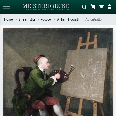
Home
Stili artistici
Rococò
William Hogarth
Autoritratto
Ricerca standard
Ricerca immagini AI
Cerca per artista, titolo o stile – es.
Descrivi la scena – es. prato verde,
Monet, Notte stellata,
astratto con molto rosso, dipinto a
Impressionismo, onda di Hokusai,
olio scuro, nudo in piedi vicino a un
nudo.
albero.