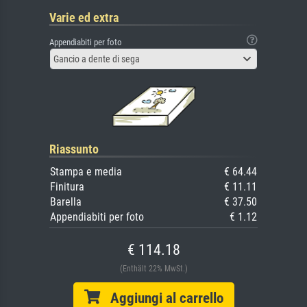
Varie ed extra
Appendiabiti per foto
Gancio a dente di sega
Riassunto
Stampa e media
€ 64.44
Finitura
€ 11.11
Barella
€ 37.50
Appendiabiti per foto
€ 1.12
€ 114.18
(Enthält 22% MwSt.)
Aggiungi al carrello