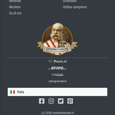
· Recesso
· Accessori
· Reclami
· Ordina campione
· Su di noi
Italia
(c) 2026 meisterdrucke.it