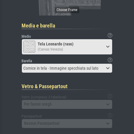
Media e barella
Medio
Tela Leonardo (raso)
(Canvas Venezia)
Barella
Cornice in tela - Immagine specchiata sul lato
Vetro & Passepartout
Vetro (compreso il tabellone)
Per favore scegli
Passepartout
Nessun Passepartout