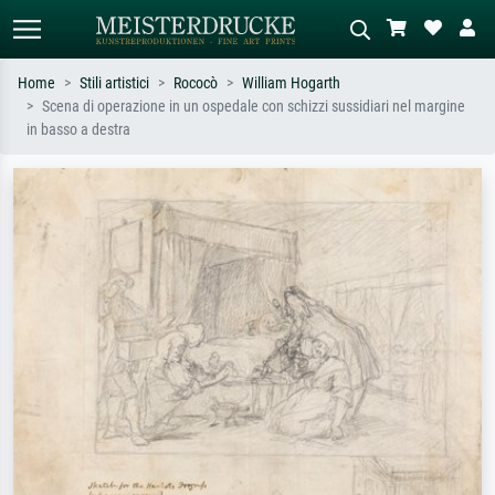
Home
Stili artistici
Rococò
William Hogarth
Scena di operazione in un ospedale con schizzi sussidiari nel margine
Ricerca standard
Ricerca immagini AI
in basso a destra
Cerca per artista, titolo o stile – es.
Descrivi la scena – es. prato verde,
Monet, Notte stellata,
astratto con molto rosso, dipinto a
Impressionismo, onda di Hokusai,
olio scuro, nudo in piedi vicino a un
nudo.
albero.