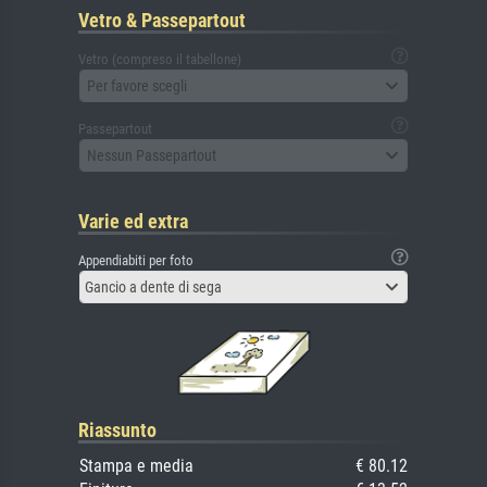
Vetro & Passepartout
Vetro (compreso il tabellone)
Per favore scegli
Passepartout
Nessun Passepartout
Varie ed extra
Appendiabiti per foto
Gancio a dente di sega
Riassunto
Stampa e media
€ 80.12