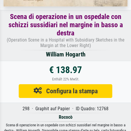
Scena di operazione in un ospedale con
schizzi sussidiari nel margine in basso a
destra
(Operation Scene in a Hospital with Subsidiary Sketches in the
Margin at the Lower Right)
William Hogarth
€ 138.97
Enthält 22% MwSt.
Configura la stampa
298 · Graphit auf Papier · ID Quadro: 12768
Rococò
Scena di operazione in un ospedale con schizzi sussidiari nel margine in basso a
destra · William Hogarth. Disponibile come stampa d'arte su tela, carta fotografica,