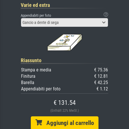
Varie ed extra
Appendiabiti per foto
Gancio a dente di sega
Riassunto
Stampa e media
€ 75.36
Finitura
€ 12.81
Barella
€ 42.25
Appendiabiti per foto
€ 1.12
€ 131.54
(Enthält 22% MwSt.)
Aggiungi al carrello