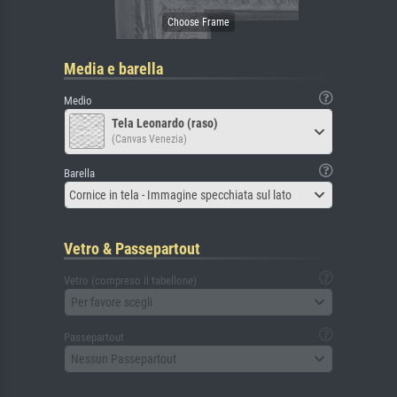
Media e barella
Medio
Tela Leonardo (raso)
(Canvas Venezia)
Barella
Cornice in tela - Immagine specchiata sul lato
Vetro & Passepartout
Vetro (compreso il tabellone)
Per favore scegli
Passepartout
Nessun Passepartout