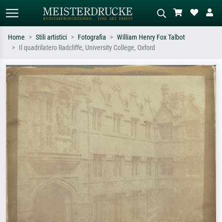
Home
Stili artistici
Fotografia
William Henry Fox Talbot
Il quadrilatero Radcliffe, University College, Oxford
Ricerca standard
Ricerca immagini AI
Cerca per artista, titolo o stile – es.
Descrivi la scena – es. prato verde,
Monet, Notte stellata,
astratto con molto rosso, dipinto a
Impressionismo, onda di Hokusai,
olio scuro, nudo in piedi vicino a un
nudo.
albero.