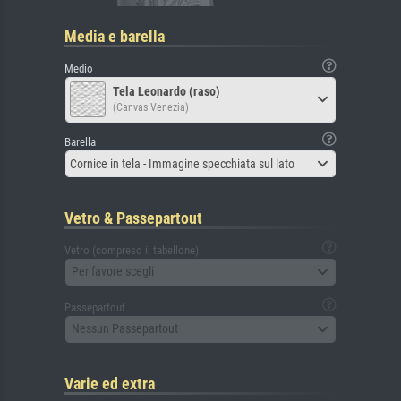
Media e barella
Medio
Tela Leonardo (raso)
(Canvas Venezia)
Barella
Cornice in tela - Immagine specchiata sul lato
Vetro & Passepartout
Vetro (compreso il tabellone)
Per favore scegli
Passepartout
Nessun Passepartout
Varie ed extra