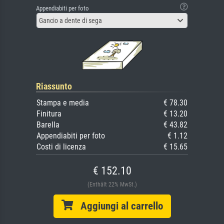
Appendiabiti per foto
Gancio a dente di sega
Riassunto
Stampa e media
€ 78.30
Finitura
€ 13.20
Barella
€ 43.82
Appendiabiti per foto
€ 1.12
Costi di licenza
€ 15.65
€ 152.10
(Enthält 22% MwSt.)
Aggiungi al carrello