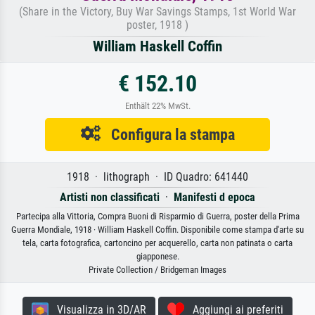
(Share in the Victory, Buy War Savings Stamps, 1st World War
poster, 1918 )
William Haskell Coffin
€ 152.10
Enthält 22% MwSt.
Configura la stampa
1918 · lithograph · ID Quadro: 641440
Artisti non classificati
·
Manifesti d epoca
Partecipa alla Vittoria, Compra Buoni di Risparmio di Guerra, poster della Prima
Guerra Mondiale, 1918 · William Haskell Coffin. Disponibile come stampa d'arte su
tela, carta fotografica, cartoncino per acquerello, carta non patinata o carta
giapponese.
Private Collection / Bridgeman Images
Visualizza in 3D/AR
Aggiungi ai preferiti