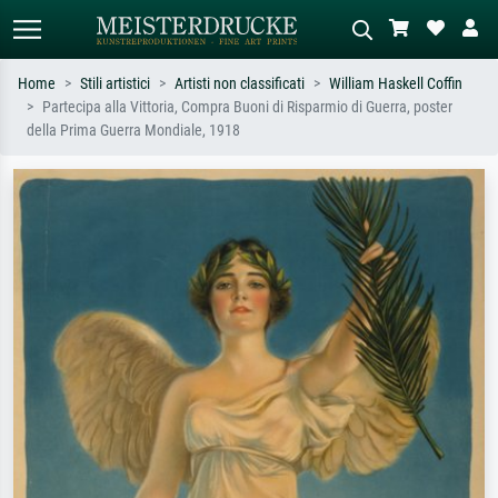
Home
Stili artistici
Artisti non classificati
William Haskell Coffin
Partecipa alla Vittoria, Compra Buoni di Risparmio di Guerra, poster
Ricerca standard
Ricerca immagini AI
della Prima Guerra Mondiale, 1918
Cerca per artista, titolo o stile – es.
Descrivi la scena – es. prato verde,
Monet, Notte stellata,
astratto con molto rosso, dipinto a
Impressionismo, onda di Hokusai,
olio scuro, nudo in piedi vicino a un
nudo.
albero.