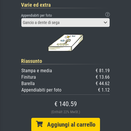
Varie ed extra
Appendiabiti per foto
Gancio a dente di sega
Riassunto
Stampa e media
€ 81.19
Finitura
€ 13.66
Barella
€ 44.62
Appendiabiti per foto
€ 1.12
€ 140.59
(Enthält 22% MwSt.)
Aggiungi al carrello