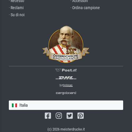
· Recesso
· Accessori
· Reclami
· Ordina campione
· Su di noi
Italia
(c) 2026 meisterdrucke.it