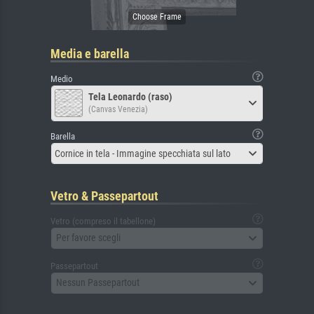
Media e barella
Medio
Tela Leonardo (raso)
(Canvas Venezia)
Barella
Cornice in tela - Immagine specchiata sul lato
Vetro & Passepartout
Vetro (compreso il tabellone)
Per favore scegli
Passepartout
Nessun Passepartout