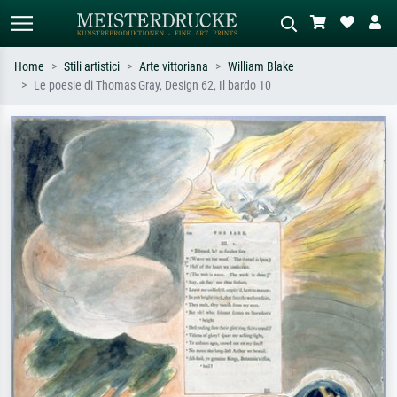
Home
Stili artistici
Arte vittoriana
William Blake
Le poesie di Thomas Gray, Design 62, Il bardo 10
Ricerca standard
Ricerca immagini AI
Cerca per artista, titolo o stile – es.
Descrivi la scena – es. prato verde,
Monet, Notte stellata,
astratto con molto rosso, dipinto a
Impressionismo, onda di Hokusai,
olio scuro, nudo in piedi vicino a un
nudo.
albero.