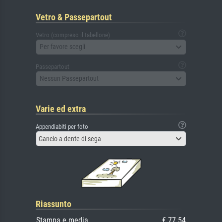
Vetro & Passepartout
Vetro (compreso il tabellone)
Per favore scegli
Passepartout
Nessun Passepartout
Varie ed extra
Appendiabiti per foto
Gancio a dente di sega
Riassunto
Stampa e media
€ 77.54