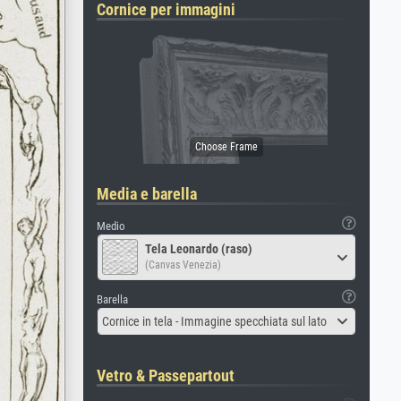
Cornice per immagini
Media e barella
Medio
Tela Leonardo (raso)
(Canvas Venezia)
Barella
Cornice in tela - Immagine specchiata sul lato
Vetro & Passepartout