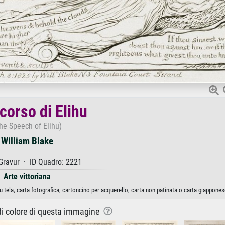
scorso di Elihu
he Speech of Elihu)
William Blake
Gravur · ID Quadro: 2221
Arte vittoriana
u tela, carta fotografica, cartoncino per acquerello, carta non patinata o carta giappones
 di colore di questa immagine