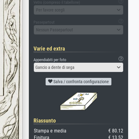
Vetro (compreso il tabellone)
Per favore scegli
Passepartout
Nessun Passepartout
Varie ed extra
Appendiabiti per foto
Gancio a dente di sega
Salva / confronta configurazione
Riassunto
Stampa e media
€ 80.12
Finitura
€ 13.52