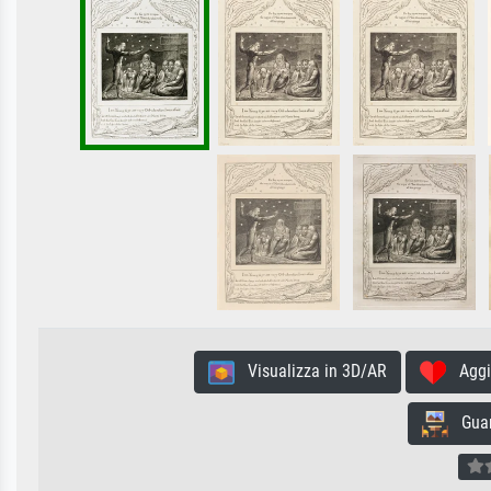
Visualizza in 3D/AR
Aggiun
Guard