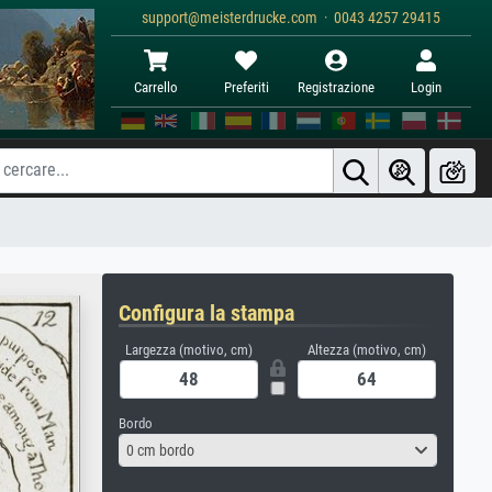
support@meisterdrucke.com · 0043 4257 29415
Carrello
Preferiti
Registrazione
Login
Configura la stampa
Largezza (motivo, cm)
Altezza (motivo, cm)
Bordo
0 cm bordo