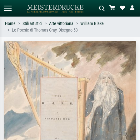
Home
Stili artistici
Arte vittoriana
William Blake
Le Poesie di Thomas Gray, Disegno 53
Ricerca standard
Ricerca immagini AI
Cerca per artista, titolo o stile – es.
Descrivi la scena – es. prato verde,
Monet, Notte stellata,
astratto con molto rosso, dipinto a
Impressionismo, onda di Hokusai,
olio scuro, nudo in piedi vicino a un
nudo.
albero.