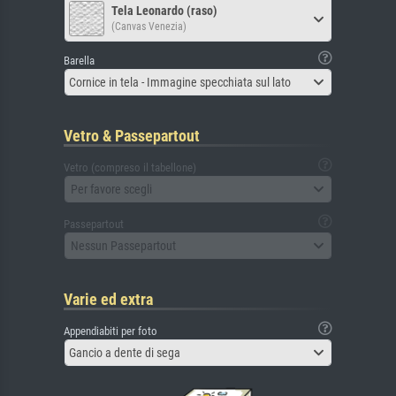
Tela Leonardo (raso)
(Canvas Venezia)
Barella
Cornice in tela - Immagine specchiata sul lato
Vetro & Passepartout
Vetro (compreso il tabellone)
Per favore scegli
Passepartout
Nessun Passepartout
Varie ed extra
Appendiabiti per foto
Gancio a dente di sega