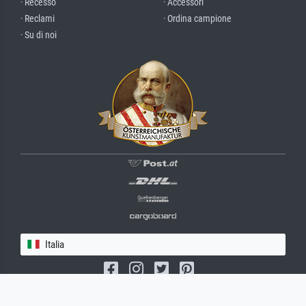
· Recesso
· Accessori
· Reclami
· Ordina campione
· Su di noi
Italia
(c) 2026 meisterdrucke.it