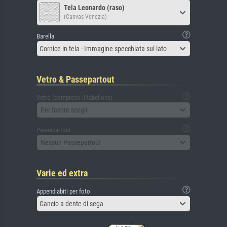
Tela Leonardo (raso)
(Canvas Venezia)
Barella
Cornice in tela - Immagine specchiata sul lato
Vetro & Passepartout
Vetro (compreso il tabellone)
Per favore scegli
Passepartout
Nessun Passepartout
Varie ed extra
Appendiabiti per foto
Gancio a dente di sega