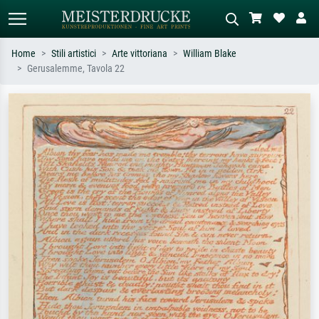
Home
Stili artistici
Arte vittoriana
William Blake
Gerusalemme, Tavola 22
Ricerca standard
Ricerca immagini AI
Cerca per artista, titolo o stile – es.
Descrivi la scena – es. prato verde,
Monet, Notte stellata,
astratto con molto rosso, dipinto a
Impressionismo, onda di Hokusai,
olio scuro, nudo in piedi vicino a un
nudo.
albero.