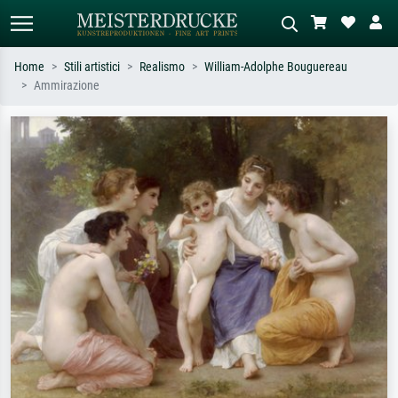
Home
Stili artistici
Realismo
William-Adolphe Bouguereau
Ammirazione
Ricerca standard
Ricerca immagini AI
Cerca per artista, titolo o stile – es.
Descrivi la scena – es. prato verde,
Monet, Notte stellata,
astratto con molto rosso, dipinto a
Impressionismo, onda di Hokusai,
olio scuro, nudo in piedi vicino a un
nudo.
albero.