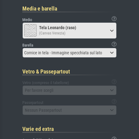
Media e barella
Medio
Tela Leonardo (raso)
(Canvas Venezia)
Barella
Cornice in tela - Immagine specchiata sul lato
Vetro & Passepartout
Vetro (compreso il tabellone)
Per favore scegli
Passepartout
Nessun Passepartout
Varie ed extra