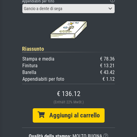
Appendiabiti per foto
Gancio a dente di sega
Riassunto
Stampa e media
€ 78.36
Finitura
€ 13.21
Barella
€ 43.42
Appendiabiti per foto
€ 1.12
€ 136.12
(Enthält 22% MwSt.)
Aggiungi al carrello
Qualità della stampa:
MOLTO BUONA