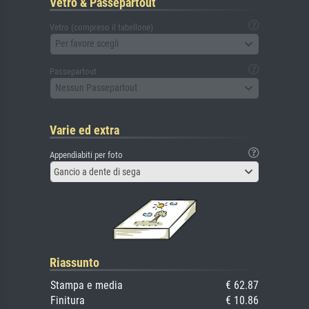
Vetro & Passepartout
Vetro (compreso il tabellone)
Per favore scegli
Passepartout
Nessun Passepartout
Varie ed extra
Appendiabiti per foto
Gancio a dente di sega
Riassunto
Stampa e media
€ 62.87
Finitura
€ 10.86