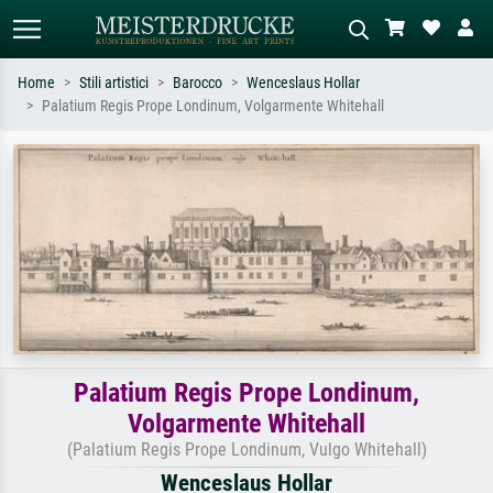
Home
Stili artistici
Barocco
Wenceslaus Hollar
Palatium Regis Prope Londinum, Volgarmente Whitehall
Ricerca standard
Ricerca immagini AI
Cerca per artista, titolo o stile – es.
Descrivi la scena – es. prato verde,
Monet, Notte stellata,
astratto con molto rosso, dipinto a
Impressionismo, onda di Hokusai,
olio scuro, nudo in piedi vicino a un
nudo.
albero.
Palatium Regis Prope Londinum,
Volgarmente Whitehall
(Palatium Regis Prope Londinum, Vulgo Whitehall)
Wenceslaus Hollar