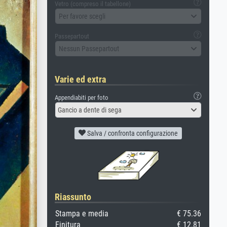
Vetro (compreso il tabellone)
Per favore scegli
Passepartout
Nessun Passepartout
Varie ed extra
Appendiabiti per foto
Gancio a dente di sega
Salva / confronta configurazione
Riassunto
Stampa e media
€ 75.36
Finitura
€ 12.81