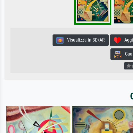
Visualizza in 3D/AR
Aggiun
Guard