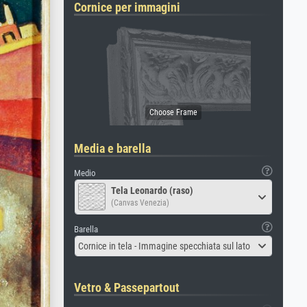
Cornice per immagini
Media e barella
Medio
Tela Leonardo (raso)
(Canvas Venezia)
Barella
Cornice in tela - Immagine specchiata sul lato
Vetro & Passepartout