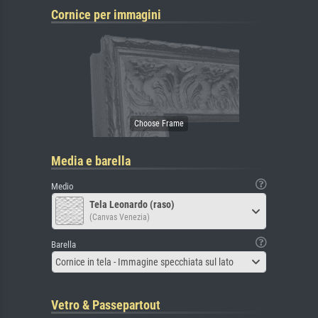
Cornice per immagini
Media e barella
Medio
Tela Leonardo (raso)
(Canvas Venezia)
Barella
Cornice in tela - Immagine specchiata sul lato
Vetro & Passepartout