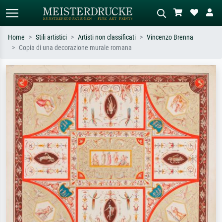
Home
Stili artistici
Artisti non classificati
Vincenzo Brenna
Copia di una decorazione murale romana
Ricerca standard
Ricerca immagini AI
Cerca per artista, titolo o stile – es.
Descrivi la scena – es. prato verde,
Monet, Notte stellata,
astratto con molto rosso, dipinto a
Impressionismo, onda di Hokusai,
olio scuro, nudo in piedi vicino a un
nudo.
albero.