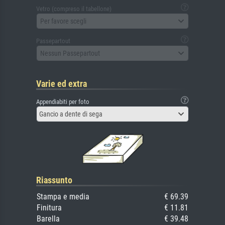
Vetro (compreso il tabellone)
Per favore scegli
Passepartout
Nessun Passepartout
Varie ed extra
Appendiabiti per foto
Gancio a dente di sega
Riassunto
Stampa e media
€ 69.39
Finitura
€ 11.81
Barella
€ 39.48