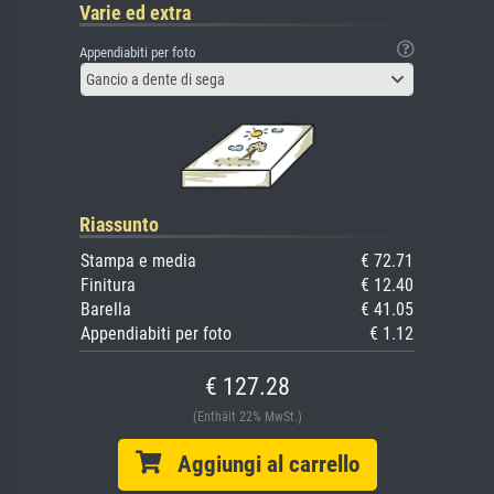
Varie ed extra
Appendiabiti per foto
Gancio a dente di sega
Riassunto
Stampa e media
€ 72.71
Finitura
€ 12.40
Barella
€ 41.05
Appendiabiti per foto
€ 1.12
€ 127.28
(Enthält 22% MwSt.)
Aggiungi al carrello