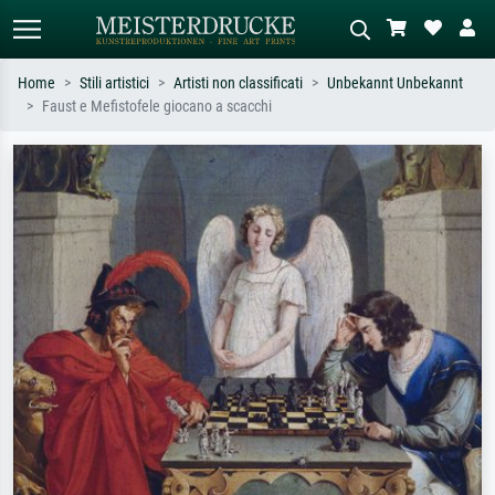
Home
Stili artistici
Artisti non classificati
Unbekannt Unbekannt
Faust e Mefistofele giocano a scacchi
Ricerca standard
Ricerca immagini AI
Cerca per artista, titolo o stile – es.
Descrivi la scena – es. prato verde,
Monet, Notte stellata,
astratto con molto rosso, dipinto a
Impressionismo, onda di Hokusai,
olio scuro, nudo in piedi vicino a un
nudo.
albero.