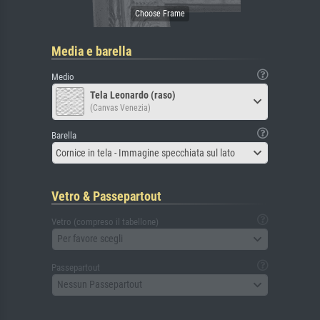
Media e barella
Medio
Tela Leonardo (raso)
(Canvas Venezia)
Barella
Cornice in tela - Immagine specchiata sul lato
Vetro & Passepartout
Vetro (compreso il tabellone)
Per favore scegli
Passepartout
Nessun Passepartout