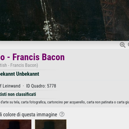
co - Francis Bacon
itish - Francis Bacon)
ekannt Unbekannt
f Leinwand · ID Quadro: 5778
tisti non classificati
arte su tela, carta fotografica, cartoncino per acquerello, carta non patinata o carta g
 di colore di questa immagine