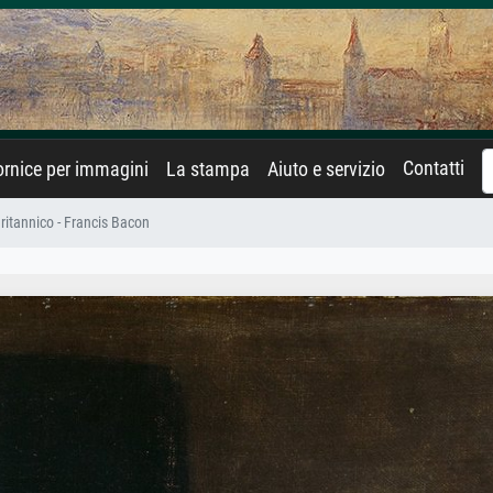
Contatti
rnice per immagini
La stampa
Aiuto e servizio
ritannico - Francis Bacon