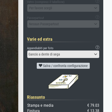
Vetro (compreso il tabellone)
Per favore scegli
Passepartout
Nessun Passepartout
Varie ed extra
Appendiabiti per foto
Gancio a dente di sega
Salva / confronta configurazione
Riassunto
Stampa e media
€ 79.03
Finitura
€ 13.38