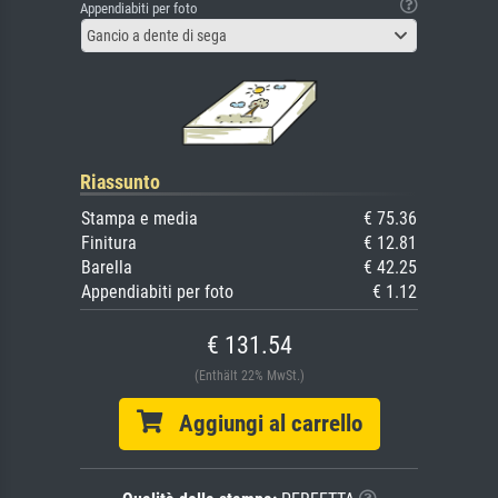
Appendiabiti per foto
Gancio a dente di sega
Riassunto
Stampa e media
€ 75.36
Finitura
€ 12.81
Barella
€ 42.25
Appendiabiti per foto
€ 1.12
€ 131.54
(Enthält 22% MwSt.)
Aggiungi al carrello