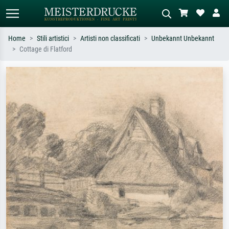
Home
Stili artistici
Artisti non classificati
Unbekannt Unbekannt
Cottage di Flatford
Ricerca standard
Ricerca immagini AI
Cerca per artista, titolo o stile – es.
Descrivi la scena – es. prato verde,
Monet, Notte stellata,
astratto con molto rosso, dipinto a
Impressionismo, onda di Hokusai,
olio scuro, nudo in piedi vicino a un
nudo.
albero.