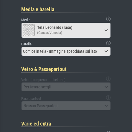
Media e barella
Medio
Tela Leonardo (raso)
(Canvas Venezia)
Barella
Cornice in tela - Immagine specchiata sul lato
Vetro & Passepartout
Vetro (compreso il tabellone)
Per favore scegli
Passepartout
Nessun Passepartout
Varie ed extra