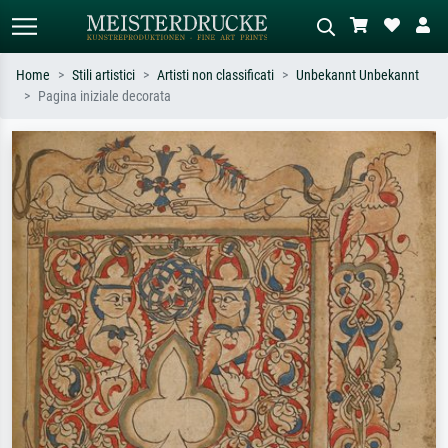
Home
Stili artistici
Artisti non classificati
Unbekannt Unbekannt
Pagina iniziale decorata
Ricerca standard
Ricerca immagini AI
Cerca per artista, titolo o stile – es.
Descrivi la scena – es. prato verde,
Monet, Notte stellata,
astratto con molto rosso, dipinto a
Impressionismo, onda di Hokusai,
olio scuro, nudo in piedi vicino a un
nudo.
albero.