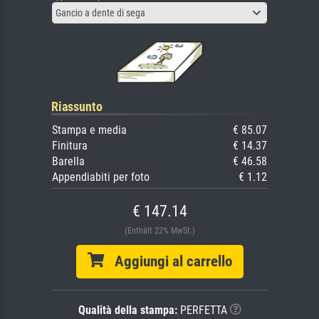
Gancio a dente di sega
Riassunto
Stampa e media
€ 85.07
Finitura
€ 14.37
Barella
€ 46.58
Appendiabiti per foto
€ 1.12
€ 147.14
(Enthält 22% MwSt.)
Aggiungi al carrello
Qualità della stampa:
PERFETTA