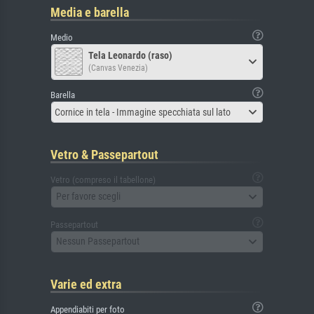
Media e barella
Medio
Tela Leonardo (raso)
(Canvas Venezia)
Barella
Cornice in tela - Immagine specchiata sul lato
Vetro & Passepartout
Vetro (compreso il tabellone)
Per favore scegli
Passepartout
Nessun Passepartout
Varie ed extra
Appendiabiti per foto